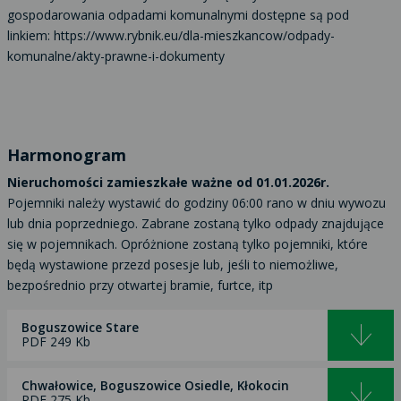
gospodarowania odpadami komunalnymi dostępne są pod
linkiem: https://www.rybnik.eu/dla-mieszkancow/odpady-
komunalne/akty-prawne-i-dokumenty
Harmonogram
Nieruchomości zamieszkałe ważne od 01.01.2026r.
Pojemniki należy wystawić do godziny 06:00 rano w dniu wywozu
lub dnia poprzedniego. Zabrane zostaną tylko odpady znajdujące
się w pojemnikach. Opróżnione zostaną tylko pojemniki, które
będą wystawione przezd posesje lub, jeśli to niemożliwe,
bezpośrednio przy otwartej bramie, furtce, itp
Boguszowice Stare
PDF 249 Kb
Chwałowice, Boguszowice Osiedle, Kłokocin
PDF 275 Kb