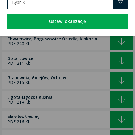
Rybnik
×
w worku/pojemniku o odpowiednim kolorze.
Boguszowice Stare
Ustaw lokalizację
PDF 215 Kb
Chwałowice, Boguszowice Osiedle, Kłokocin
PDF 240 Kb
Gotartowice
PDF 211 Kb
Grabownia, Golejów, Ochojec
PDF 215 Kb
Ligota-Ligocka Kuźnia
PDF 214 Kb
Maroko-Nowiny
PDF 216 Kb